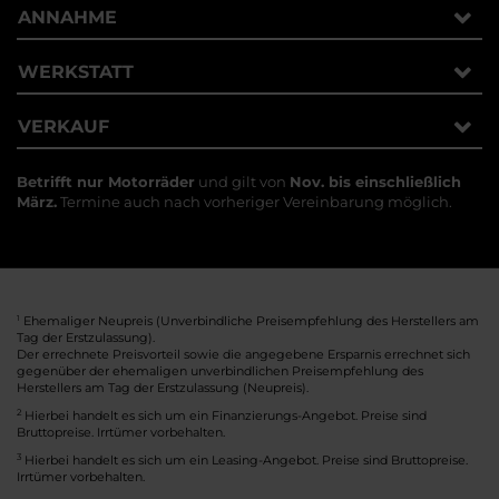
ANNAHME
WERKSTATT
VERKAUF
Betrifft nur Motorräder
und gilt von
Nov. bis einschließlich
März.
Termine auch nach vorheriger Vereinbarung möglich.
1
Ehemaliger Neupreis (Unverbindliche Preisempfehlung des Herstellers am
Tag der Erstzulassung).
Der errechnete Preisvorteil sowie die angegebene Ersparnis errechnet sich
gegenüber der ehemaligen unverbindlichen Preisempfehlung des
Herstellers am Tag der Erstzulassung (Neupreis).
2
Hierbei handelt es sich um ein Finanzierungs-Angebot. Preise sind
Bruttopreise. Irrtümer vorbehalten.
3
Hierbei handelt es sich um ein Leasing-Angebot. Preise sind Bruttopreise.
Irrtümer vorbehalten.