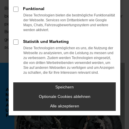
Bitte haben Sie Verständnis, dass dieses Angebot
Funktional
beidseitig unverbindlich ist und sich vorbehaltlich einer
Diese Technologien bieten die bestmögliche Funktionalität
der Webseite. Services von Drittanbietern wie Google
persönlichen Begutachtung des Motorrads versteht.
Maps, Chats, Fahrzeugbewertungssystem und weitere
werden aktiviert.
Beachten Sie bitte auch, dass unser Angebot umso
genauer sein kann, je vollständiger Sie das Formular
Statistik und Marketing
ausfüllen.
Diese Technologien ermöglichen es uns, die Nutzung der
Webseite zu analysieren, um die Leistung zu messen und
zu verbessern. Zudem werden Technologien eingesetzt,
die von dritten Werbetreibenden verwendet werden, um
Sie auf anderen Webseiten zu verfolgen und um Anzeigen
zu schalten, die für Ihre Interessen relevant sind.
Speichern
A
N
Optionale Cookies ablehnen
K
A
Alle akzeptieren
U
F