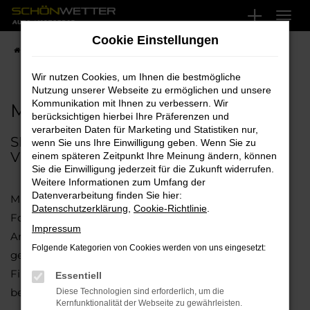
Zum
Hauptinhalt
Cookie Einstellungen
springen
Startseite
BMW Motorräder
Motorradankauf
Wir nutzen Cookies, um Ihnen die bestmögliche
Nutzung unserer Webseite zu ermöglichen und unsere
Kommunikation mit Ihnen zu verbessern. Wir
MOTORRADANKAUF
berücksichtigen hierbei Ihre Präferenzen und
verarbeiten Daten für Marketing und Statistiken nur,
SIE WOLLEN IHR MOTORRAD
wenn Sie uns Ihre Einwilligung geben. Wenn Sie zu
VERKAUFEN?
einem späteren Zeitpunkt Ihre Meinung ändern, können
Sie die Einwilligung jederzeit für die Zukunft widerrufen.
Weitere Informationen zum Umfang der
Datenverarbeitung finden Sie hier:
Mithilfe des nachfolgenden Inzahlungnahme-
Datenschutzerklärung
,
Cookie-Richtlinie
.
Formulares erstellen wir Ihnen gerne kostenlos ein
Impressum
Angebot für Ihr gebrauchtes Motorrad. Sie können Ihr
Folgende Kategorien von Cookies werden von uns eingesetzt:
gebrauchtes Motorrad als Anzahlung bei einer
Finanzierung oder beim Kauf eines neuen Motorrades
Essentiell
bei uns in Zahlung geben.
Diese Technologien sind erforderlich, um die
Kernfunktionalität der Webseite zu gewährleisten.