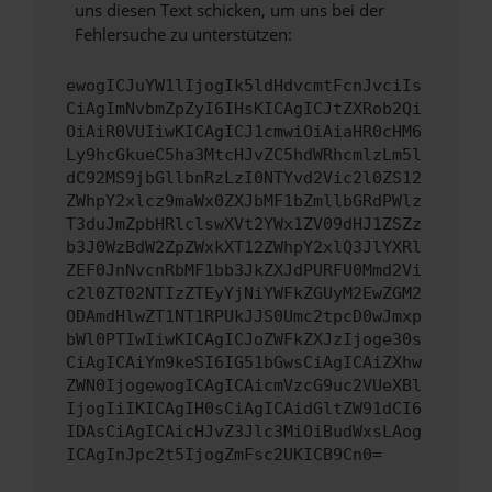
uns diesen Text schicken, um uns bei der
Fehlersuche zu unterstützen:
ewogICJuYW1lIjogIk5ldHdvcmtFcnJvciIs
CiAgImNvbmZpZyI6IHsKICAgICJtZXRob2Qi
OiAiR0VUIiwKICAgICJ1cmwiOiAiaHR0cHM6
Ly9hcGkueC5ha3MtcHJvZC5hdWRhcmlzLm5l
dC92MS9jbGllbnRzLzI0NTYvd2Vic2l0ZS12
ZWhpY2xlcz9maWx0ZXJbMF1bZmllbGRdPWlz
T3duJmZpbHRlclswXVt2YWx1ZV09dHJ1ZSZz
b3J0WzBdW2ZpZWxkXT12ZWhpY2xlQ3JlYXRl
ZEF0JnNvcnRbMF1bb3JkZXJdPURFU0Mmd2Vi
c2l0ZT02NTIzZTEyYjNiYWFkZGUyM2EwZGM2
ODAmdHlwZT1NT1RPUkJJS0Umc2tpcD0wJmxp
bWl0PTIwIiwKICAgICJoZWFkZXJzIjoge30s
CiAgICAiYm9keSI6IG51bGwsCiAgICAiZXhw
ZWN0IjogewogICAgICAicmVzcG9uc2VUeXBl
IjogIiIKICAgIH0sCiAgICAidGltZW91dCI6
IDAsCiAgICAicHJvZ3Jlc3MiOiBudWxsLAog
ICAgInJpc2t5IjogZmFsc2UKICB9Cn0=