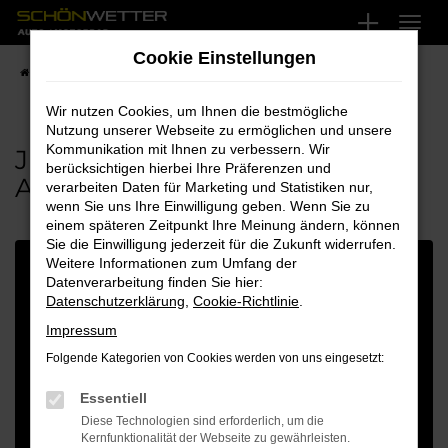
Zum
Hauptinhalt
Cookie Einstellungen
springen
Startseite
Fahrzeugangebote
Fahrzeuganfrage
Wir nutzen Cookies, um Ihnen die bestmögliche
Nutzung unserer Webseite zu ermöglichen und unsere
Kommunikation mit Ihnen zu verbessern. Wir
JETZT WUNSCHFAHRZEUG
berücksichtigen hierbei Ihre Präferenzen und
ANFRAGEN
verarbeiten Daten für Marketing und Statistiken nur,
wenn Sie uns Ihre Einwilligung geben. Wenn Sie zu
einem späteren Zeitpunkt Ihre Meinung ändern, können
Sie die Einwilligung jederzeit für die Zukunft widerrufen.
Weitere Informationen zum Umfang der
Datenverarbeitung finden Sie hier:
Fahrzeugdaten
Datenschutzerklärung
,
Cookie-Richtlinie
.
Hersteller
*
Impressum
Folgende Kategorien von Cookies werden von uns eingesetzt:
Modell
Essentiell
Diese Technologien sind erforderlich, um die
Kernfunktionalität der Webseite zu gewährleisten.