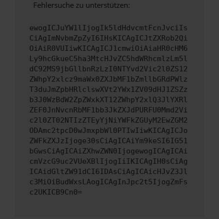
Fehlersuche zu unterstützen:
ewogICJuYW1lIjogIk5ldHdvcmtFcnJvciIs
CiAgImNvbmZpZyI6IHsKICAgICJtZXRob2Qi
OiAiR0VUIiwKICAgICJ1cmwiOiAiaHR0cHM6
Ly9hcGkueC5ha3MtcHJvZC5hdWRhcmlzLm5l
dC92MS9jbGllbnRzLzI0NTYvd2Vic2l0ZS12
ZWhpY2xlcz9maWx0ZXJbMF1bZmllbGRdPWlz
T3duJmZpbHRlclswXVt2YWx1ZV09dHJ1ZSZz
b3J0WzBdW2ZpZWxkXT12ZWhpY2xlQ3JlYXRl
ZEF0JnNvcnRbMF1bb3JkZXJdPURFU0Mmd2Vi
c2l0ZT02NTIzZTEyYjNiYWFkZGUyM2EwZGM2
ODAmc2tpcD0wJmxpbWl0PTIwIiwKICAgICJo
ZWFkZXJzIjoge30sCiAgICAiYm9keSI6IG51
bGwsCiAgICAiZXhwZWN0IjogewogICAgICAi
cmVzcG9uc2VUeXBlIjogIiIKICAgIH0sCiAg
ICAidGltZW91dCI6IDAsCiAgICAicHJvZ3Jl
c3MiOiBudWxsLAogICAgInJpc2t5IjogZmFs
c2UKICB9Cn0=