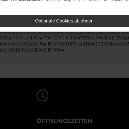
on dritten Werbetreibenden verwendet werden, um Sie auf anderen Webseiten zu ve
ind.
ontaktiere uns bitte. Wir werden versuchen, das Problem zu behe
Optionale Cookies ablehnen
vbmZpZyI6IHsKICAgICJtZXRob2QiOiAiR0VUIiwKICAgICJ1
2ZWhpY2xlcy9LMzgxMDE/ZmllbGQ9aW50ZXJuYWxOdW1iZXIm
gbnVsbCwKICAgICJleHBlY3QiOiB7CiAgICAgICJyZXNwb25z
za3kiOiBmYWxzZQogIH0KfQ==
ÖFFNUNGSZEITEN