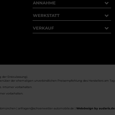
ANNAHME
WERKSTATT
VERKAUF
 der Erstzulassung).
genüber der ehemaligen unverbindlichen Preisempfehlung des Herstellers am Tag d
. Irrtümer vorbehalten.
ümer vorbehalten.
wabmünchen | anfragen@schoenwetter-automobile.de |
Webdesign by audaris.de