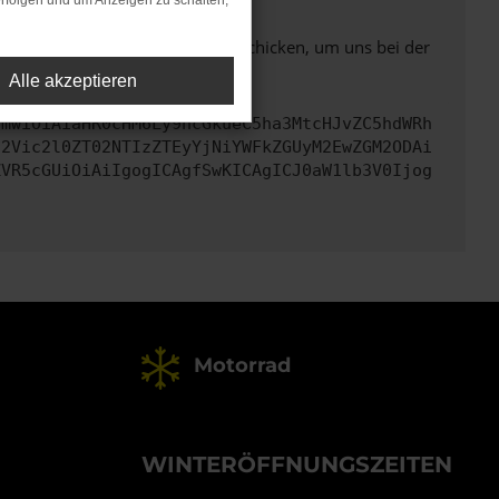
rfolgen und um Anzeigen zu schalten,
ben. Du kannst uns diesen Text schicken, um uns bei der
Alle akzeptieren
cmwiOiAiaHR0cHM6Ly9hcGkueC5ha3MtcHJvZC5hdWRh
d2Vic2l0ZT02NTIzZTEyYjNiYWFkZGUyM2EwZGM2ODAi
ZVR5cGUiOiAiIgogICAgfSwKICAgICJ0aW1lb3V0Ijog
Motorrad
WINTERÖFFNUNGSZEITEN