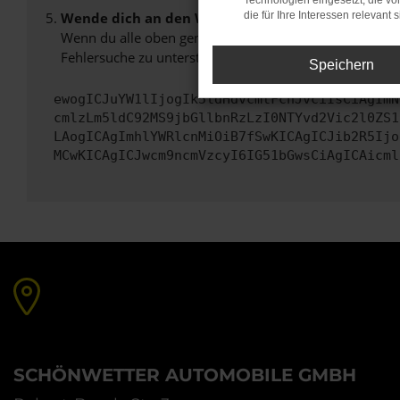
Technologien eingesetzt, die v
Wende dich an den Webseitenbetreiber.
die für Ihre Interessen relevant s
Wenn du alle oben genannten Schritte versucht hast, k
Fehlersuche zu unterstützen:
Speichern
ewogICJuYW1lIjogIk5ldHdvcmtFcnJvciIsCiAgImN
cmlzLm5ldC92MS9jbGllbnRzLzI0NTYvd2Vic2l0ZS1
LAogICAgImhlYWRlcnMiOiB7fSwKICAgICJib2R5Ijo
MCwKICAgICJwcm9ncmVzcyI6IG51bGwsCiAgICAicml
SCHÖNWETTER AUTOMOBILE GMBH