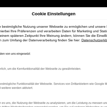
Cookie Einstellungen
ie bestmögliche Nutzung unserer Webseite zu ermöglichen und unsere
hierbei Ihre Präferenzen und verarbeiten Daten für Marketing und Stati
einem späteren Zeitpunkt Ihre Meinung ändern, können Sie die Einwillig
en zum Umfang der Datenverarbeitung finden Sie hier:
Datenschutzerkl
en von uns eingesetzt:
indung.
hine?
rlich, um die Kernfunktionalität der Webseite zu gewährleisten.
aden bestimmter Seiten verhindern. Funktioniert die Seite in e
estmögliche Funktionalität der Webseite. Services von Drittanbietern wie Google 
eitere werden aktiviert.
 zu beheben.
bssystem auf dem neuesten Stand sind.
 es uns, die Nutzung der Webseite zu analysieren, um die Leistung zu messen u
ko, sondern kann auch dazu führen, dass bestimmte Funktionen nic