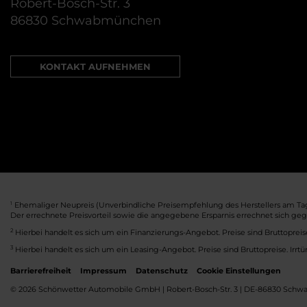
Robert-Bosch-Str. 3
86830 Schwabmünchen
KONTAKT AUFNEHMEN
1
Ehemaliger Neupreis (Unverbindliche Preisempfehlung des Herstellers am Tag
Der errechnete Preisvorteil sowie die angegebene Ersparnis errechnet sich ge
2
Hierbei handelt es sich um ein Finanzierungs-Angebot. Preise sind Bruttopreise
3
Hierbei handelt es sich um ein Leasing-Angebot. Preise sind Bruttopreise. Irrt
Barrierefreiheit
Impressum
Datenschutz
Cookie Einstellungen
© 2026 Schönwetter Automobile GmbH | Robert-Bosch-Str. 3 | DE-86830 Sch