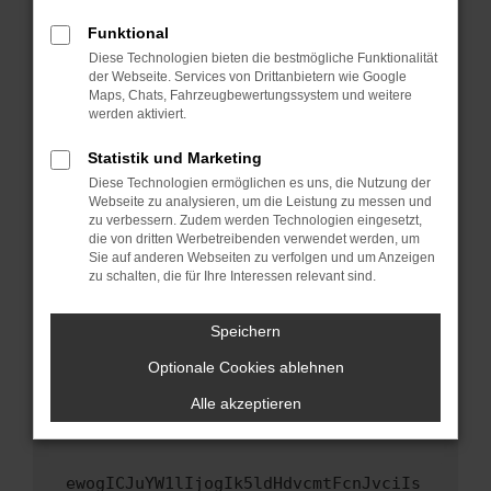
Fenster?
Funktional
Starte dein Gerät neu.
Diese Technologien bieten die bestmögliche Funktionalität
Das kann manchmal helfen, vorübergehende
der Webseite. Services von Drittanbietern wie Google
Maps, Chats, Fahrzeugbewertungssystem und weitere
Probleme zu beheben.
werden aktiviert.
Stelle sicher, dass dein Browser und dein
Betriebssystem auf dem neuesten Stand
Statistik und Marketing
sind.
Diese Technologien ermöglichen es uns, die Nutzung der
Webseite zu analysieren, um die Leistung zu messen und
Veraltete Software birgt nicht nur ein
zu verbessern. Zudem werden Technologien eingesetzt,
Sicherheitsrisiko, sondern kann auch dazu
die von dritten Werbetreibenden verwendet werden, um
führen, dass bestimmte Funktionen nicht mehr
Sie auf anderen Webseiten zu verfolgen und um Anzeigen
unterstützt werden.
zu schalten, die für Ihre Interessen relevant sind.
Wende dich an den Webseitenbetreiber.
Speichern
Wenn du alle oben genannten Schritte versucht
hast, kontaktiere uns bitte. Wir werden
Optionale Cookies ablehnen
versuchen, das Problem zu beheben. Du kannst
Alle akzeptieren
uns diesen Text schicken, um uns bei der
Fehlersuche zu unterstützen:
ewogICJuYW1lIjogIk5ldHdvcmtFcnJvciIs