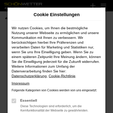
Zum
Hauptinhalt
Cookie Einstellungen
springen
Startseite
Fahrzeugangebote
Fahrzeug-Showroom
Wir nutzen Cookies, um Ihnen die bestmögliche
Nutzung unserer Webseite zu ermöglichen und unsere
Kommunikation mit Ihnen zu verbessern. Wir
FEHLER: NETWORK ERROR
berücksichtigen hierbei Ihre Präferenzen und
verarbeiten Daten für Marketing und Statistiken nur,
Beim Laden ist ein Fehler aufgetreten.
wenn Sie uns Ihre Einwilligung geben. Wenn Sie zu
Hier sind ein paar Tipps, die dir helfen können:
einem späteren Zeitpunkt Ihre Meinung ändern, können
Sie die Einwilligung jederzeit für die Zukunft widerrufen.
Überprüfe deine Firewall und deine
Weitere Informationen zum Umfang der
Internetverbindung.
Datenverarbeitung finden Sie hier:
Datenschutzerklärung
,
Cookie-Richtlinie
.
Laden andere Webseiten, zum Beispiel deine
Suchmaschine?
Impressum
Prüfe deine Browsererweiterungen.
Folgende Kategorien von Cookies werden von uns eingesetzt:
Manche Erweiterungen, wie Werbeblocker,
Essentiell
können das Laden bestimmter Seiten
verhindern. Funktioniert die Seite in einem
Diese Technologien sind erforderlich, um die
Kernfunktionalität der Webseite zu gewährleisten.
anderen Browser oder in einem privaten