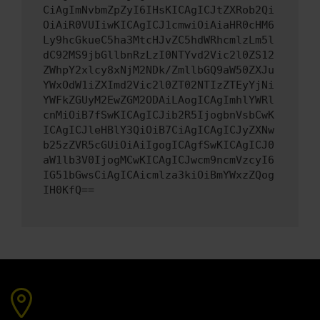
CiAgImNvbmZpZyI6IHsKICAgICJtZXRob2Qi
OiAiR0VUIiwKICAgICJ1cmwiOiAiaHR0cHM6
Ly9hcGkueC5ha3MtcHJvZC5hdWRhcmlzLm5l
dC92MS9jbGllbnRzLzI0NTYvd2Vic2l0ZS12
ZWhpY2xlcy8xNjM2NDk/ZmllbGQ9aW50ZXJu
YWxOdW1iZXImd2Vic2l0ZT02NTIzZTEyYjNi
YWFkZGUyM2EwZGM2ODAiLAogICAgImhlYWRl
cnMiOiB7fSwKICAgICJib2R5IjogbnVsbCwK
ICAgICJleHBlY3QiOiB7CiAgICAgICJyZXNw
b25zZVR5cGUiOiAiIgogICAgfSwKICAgICJ0
aW1lb3V0IjogMCwKICAgICJwcm9ncmVzcyI6
IG51bGwsCiAgICAicmlza3kiOiBmYWxzZQog
IH0KfQ==