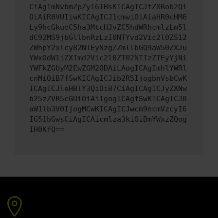
CiAgImNvbmZpZyI6IHsKICAgICJtZXRob2Qi
OiAiR0VUIiwKICAgICJ1cmwiOiAiaHR0cHM6
Ly9hcGkueC5ha3MtcHJvZC5hdWRhcmlzLm5l
dC92MS9jbGllbnRzLzI0NTYvd2Vic2l0ZS12
ZWhpY2xlcy82NTEyNzg/ZmllbGQ9aW50ZXJu
YWxOdW1iZXImd2Vic2l0ZT02NTIzZTEyYjNi
YWFkZGUyM2EwZGM2ODAiLAogICAgImhlYWRl
cnMiOiB7fSwKICAgICJib2R5IjogbnVsbCwK
ICAgICJleHBlY3QiOiB7CiAgICAgICJyZXNw
b25zZVR5cGUiOiAiIgogICAgfSwKICAgICJ0
aW1lb3V0IjogMCwKICAgICJwcm9ncmVzcyI6
IG51bGwsCiAgICAicmlza3kiOiBmYWxzZQog
IH0KfQ==