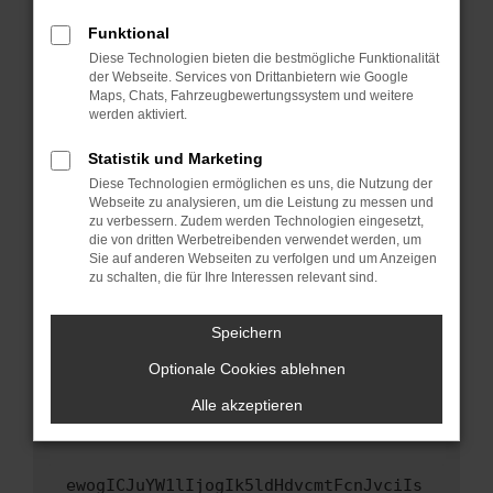
Fenster?
Funktional
Starte dein Gerät neu.
Diese Technologien bieten die bestmögliche Funktionalität
Das kann manchmal helfen, vorübergehende
der Webseite. Services von Drittanbietern wie Google
Maps, Chats, Fahrzeugbewertungssystem und weitere
Probleme zu beheben.
werden aktiviert.
Stelle sicher, dass dein Browser und dein
Betriebssystem auf dem neuesten Stand
Statistik und Marketing
sind.
Diese Technologien ermöglichen es uns, die Nutzung der
Webseite zu analysieren, um die Leistung zu messen und
Veraltete Software birgt nicht nur ein
zu verbessern. Zudem werden Technologien eingesetzt,
Sicherheitsrisiko, sondern kann auch dazu
die von dritten Werbetreibenden verwendet werden, um
führen, dass bestimmte Funktionen nicht mehr
Sie auf anderen Webseiten zu verfolgen und um Anzeigen
unterstützt werden.
zu schalten, die für Ihre Interessen relevant sind.
Wende dich an den Webseitenbetreiber.
Speichern
Wenn du alle oben genannten Schritte versucht
hast, kontaktiere uns bitte. Wir werden
Optionale Cookies ablehnen
versuchen, das Problem zu beheben. Du kannst
Alle akzeptieren
uns diesen Text schicken, um uns bei der
Fehlersuche zu unterstützen:
ewogICJuYW1lIjogIk5ldHdvcmtFcnJvciIs