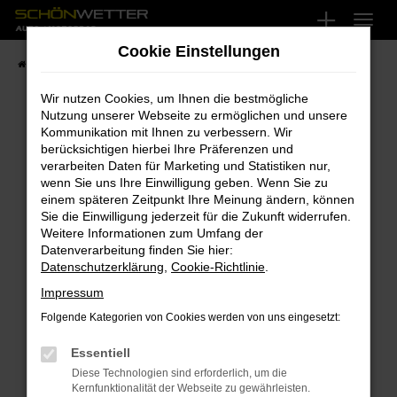
Zum
Hauptinhalt
Cookie Einstellungen
springen
Startseite
Fahrzeugangebote
Fahrzeug-Showroom
Wir nutzen Cookies, um Ihnen die bestmögliche
Nutzung unserer Webseite zu ermöglichen und unsere
Kommunikation mit Ihnen zu verbessern. Wir
FEHLER: NETWORK ERROR
berücksichtigen hierbei Ihre Präferenzen und
verarbeiten Daten für Marketing und Statistiken nur,
Beim Laden ist ein Fehler aufgetreten.
wenn Sie uns Ihre Einwilligung geben. Wenn Sie zu
Hier sind ein paar Tipps, die dir helfen können:
einem späteren Zeitpunkt Ihre Meinung ändern, können
Sie die Einwilligung jederzeit für die Zukunft widerrufen.
Überprüfe deine Firewall und deine
Weitere Informationen zum Umfang der
Internetverbindung.
Datenverarbeitung finden Sie hier:
Datenschutzerklärung
,
Cookie-Richtlinie
.
Laden andere Webseiten, zum Beispiel deine
Suchmaschine?
Impressum
Prüfe deine Browsererweiterungen.
Folgende Kategorien von Cookies werden von uns eingesetzt:
Manche Erweiterungen, wie Werbeblocker,
Essentiell
können das Laden bestimmter Seiten
verhindern. Funktioniert die Seite in einem
Diese Technologien sind erforderlich, um die
Kernfunktionalität der Webseite zu gewährleisten.
anderen Browser oder in einem privaten